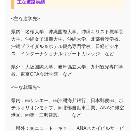
主な進路実績
<主な進学先>
県内：
名桜大学、沖縄国際大学、沖縄キリスト教学院
大学、沖縄女子短期大学、沖縄大学、北部看護学校、
沖縄ブライダル＆ホテル観光専門学校、日経ビジネ
ス、インターナショナルリゾートカレッジ など
県外：大阪国際大学、岐阜協立大学、九州観光専門学
校、東京
CPA
会計学院 など
<主な就職先>
県内：㈱サンエー、㈱沖縄海邦銀行、日本郵便㈱、ホ
テルオリオンモトブ、㈱北部自動車工業、
ANA
沖縄空
港㈱、㈱第一三興建設、 など
県外：㈱ニュートーキョー、
ANA
スカイビルサービ