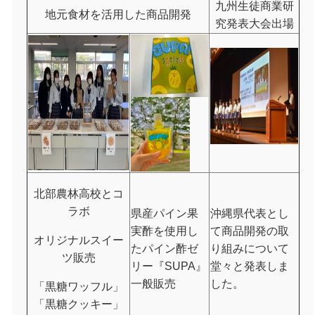
九州生徒商業研
地元食材を活用した商品開発
究発表大会出場
北部農林高校とコ
ラボ
県産パイン果
沖縄県代表とし
実酢を使用し
て商品開発の取
オリジナルスイー
たパイン酢ゼ
り組みについて
ツ販売
リー『SUPA』
堂々と発表しま
一般販売
した。
「黒糖ワッフル」
「黒糖クッキー」