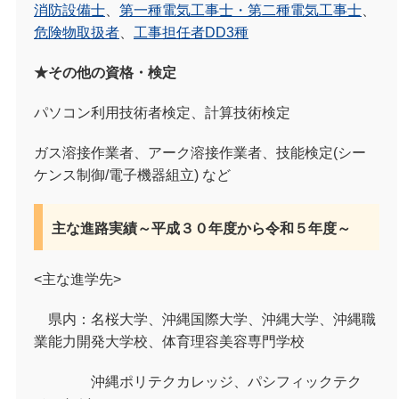
消防設備士
、
第一種電気工事士・第二種電気工事士
、
危険物取扱者
、
工事担任者DD3種
★その他の資格・検定
パソコン利用技術者検定、計算技術検定
ガス溶接作業者、アーク溶接作業者、技能検定(シー
ケンス制御/電子機器組立) など
主な進路実績～平成３０年度から令和５年度～
<主な進学先>
県内：名桜大学、沖縄国際大学、沖縄大学、沖縄職
業能力開発大学校、体育理容美容専門学校
沖縄ポリテクカレッジ、パシフィックテク