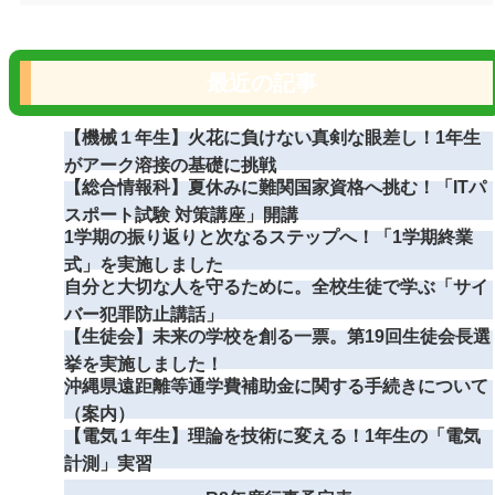
最近の記事
【機械１年生】火花に負けない真剣な眼差し！1年生
がアーク溶接の基礎に挑戦
【総合情報科】夏休みに難関国家資格へ挑む！「ITパ
スポート試験 対策講座」開講
1学期の振り返りと次なるステップへ！「1学期終業
式」を実施しました
自分と大切な人を守るために。全校生徒で学ぶ「サイ
バー犯罪防止講話」
【生徒会】未来の学校を創る一票。第19回生徒会長選
挙を実施しました！
沖縄県遠距離等通学費補助金に関する手続きについて
（案内）
【電気１年生】理論を技術に変える！1年生の「電気
計測」実習