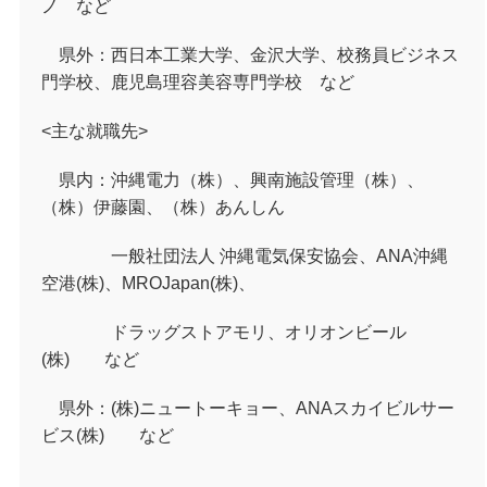
ノ など
県外：西日本工業大学、金沢大学、校務員ビジネス
門学校、鹿児島理容美容専門学校 など
<主な就職先>
県内：沖縄電力（株）、興南施設管理（株）、
（株）伊藤園、（株）あんしん
一般社団法人 沖縄電気保安協会、ANA沖縄
空港(株)、MROJapan(株)、
ドラッグストアモリ、オリオンビール
(株) など
県外：
(
株
)
ニュートーキョー、
ANA
スカイビルサー
ビス
(
株
)
など