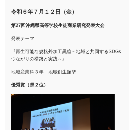
令和６年７月１２日（金）
第
27
回沖縄県高等学校生徒商業研究発表大会
発表テーマ
『再生可能な規格外加工黒糖～地域と共同する
SDGs
つながりの構築と実践～』
地域産業科３年 地域創生類型
優秀賞（県２位）