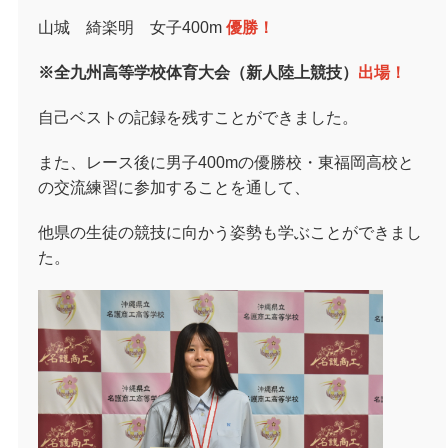
山城 綺楽明 女子
400m
優勝！
※全九州高等学校体育大会（新人陸上競技）
出場！
自己ベストの記録を残すことができました。
また、レース後に男子
400m
の優勝校・東福岡高校と
の交流練習に参加することを通して、
他県の生徒の競技に向かう姿勢も学ぶことができまし
た。