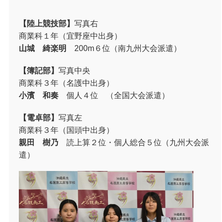
【陸上競技部】
写真右
商業科１年（宜野座中出身）
山城 綺楽明
200m
６位（南九州大会派遣）
【簿記部】
写真中央
商業科３年（名護中出身）
小濱 和奏
個人４位 （全国大会派遣）
【電卓部】
写真左
商業科３年（国頭中出身）
親田 樹乃
読上算２位・個人総合５位（九州大会派
遣）