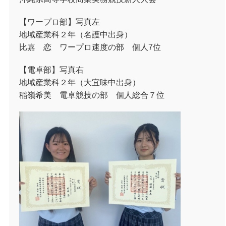
【ワープロ部】写真左
地域産業科２年（名護中出身）
比嘉 恋 ワープロ速度の部 個人7位
【電卓部】写真右
地域産業科２年（大宜味中出身）
稲嶺希美 電卓競技の部 個人総合７位