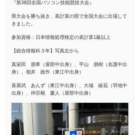
『第38回全国パソコン技能競技大会』
県大会を勝ち抜き、表計算の部で全国大会に出場して
きました。
参加資格：日本情報処理検定の表計算
1
級以上
【総合情報科３年】写真左から
真栄田 朋希（屋部中出身）、平山 朋樹（名護中出
身）、嶺井 政作（東江中出身）
喜屋武 あんず（東江中出身）、大城 綾花（羽地中
出身）、仲宗根 慶人（屋部中出身）