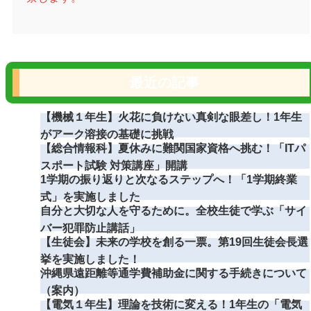
最近の記事
【機械１年生】火花に負けない真剣な眼差し！1年生
がアーク溶接の基礎に挑戦
【総合情報科】夏休みに難関国家資格へ挑む！「ITパ
スポート試験 対策講座」開講
1学期の振り返りと次なるステップへ！「1学期終業
式」を実施しました
自分と大切な人を守るために。全校生徒で学ぶ「サイ
バー犯罪防止講話」
【生徒会】未来の学校を創る一票。第19回生徒会長選
挙を実施しました！
沖縄県遠距離等通学費補助金に関する手続きについて
（案内）
【電気１年生】理論を技術に変える！1年生の「電気