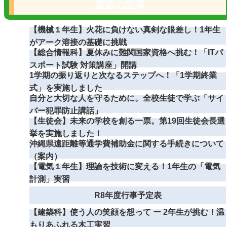
最近の記事
【機械１年生】火花に負けない真剣な眼差し！1年生
がアーク溶接の基礎に挑戦
【総合情報科】夏休みに難関国家資格へ挑む！「ITパ
スポート試験 対策講座」開講
1学期の振り返りと次なるステップへ！「1学期終業
式」を実施しました
自分と大切な人を守るために。全校生徒で学ぶ「サイ
バー犯罪防止講話」
【生徒会】未来の学校を創る一票。第19回生徒会長選
挙を実施しました！
沖縄県遠距離等通学費補助金に関する手続きについて
（案内）
【電気１年生】理論を技術に変える！1年生の「電気
計測」実習
R8年度行事予定表
【建築科】使う人の笑顔を想って ー 2年生が挑む！温
もりあふれる木工実習