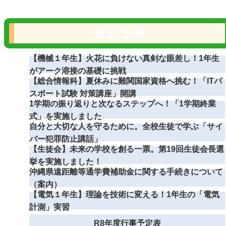
最近の記事
【機械１年生】火花に負けない真剣な眼差し！1年生
がアーク溶接の基礎に挑戦
【総合情報科】夏休みに難関国家資格へ挑む！「ITパ
スポート試験 対策講座」開講
1学期の振り返りと次なるステップへ！「1学期終業
式」を実施しました
自分と大切な人を守るために。全校生徒で学ぶ「サイ
バー犯罪防止講話」
【生徒会】未来の学校を創る一票。第19回生徒会長選
挙を実施しました！
沖縄県遠距離等通学費補助金に関する手続きについて
（案内）
【電気１年生】理論を技術に変える！1年生の「電気
計測」実習
R8年度行事予定表