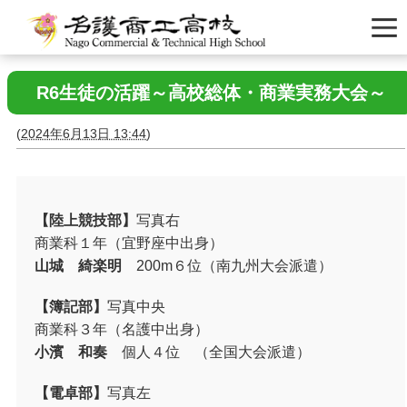
R6生徒の活躍～高校総体・商業実務大会～
(
2024年6月13日 13:44
)
【陸上競技部】
写真右
商業科１年（宜野座中出身）
山城 綺楽明
200m
６位（南九州大会派遣）
【簿記部】
写真中央
商業科３年（名護中出身）
小濱 和奏
個人４位 （全国大会派遣）
【電卓部】
写真左